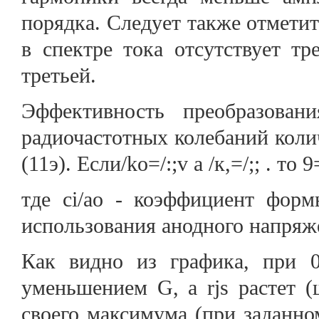
порядка. Следует также отметить
в спектре тока отсутствует т
третьей.
Эффективность преобразован
радиочастотных колебаний кол
(11э). Если/ko=/:;v а /к,=/;; . то 9
тде ci/ao - коэффициент форм
использования анодного напряж
Как видно из графика, при 0
уменьшением G, а rjs растет (
своего максимума (при заданн