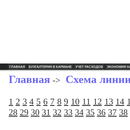
ГЛАВНАЯ
БУХГАЛТЕРИЯ В КАРМАНЕ
УЧЕТ РАСХОДОВ
ЭКОНОМИЯ Н
Главная
Схема линии
->
1
2
3
4
5
6
7
8
9
10
11
12
13
14
28
29
30
31
32
33
34
35
36
37
38