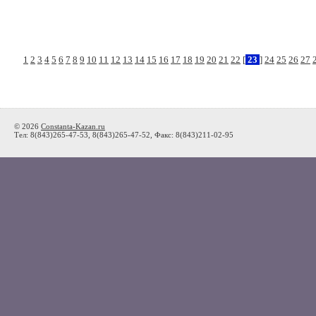
1
2
3
4
5
6
7
8
9
10
11
12
13
14
15
16
17
18
19
20
21
22
[
23
]
24
25
26
27
© 2026
Constanta-Kazan.ru
Тел: 8(843)265-47-53, 8(843)265-47-52, Факс: 8(843)211-02-95