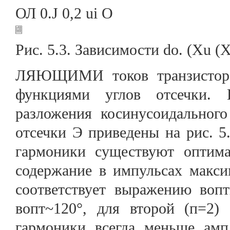
ОЛ 0.J 0,2 ui О
Рис. 5.3. Зависимости do. (Xu (X
ЛЯЮЩИМИ токов транзистора,
функциями углов отсечки. 
разложения косинусоидального 
отсечки Э приведены на рис. 5
гармоники существуют оптима
содержание в импульсах макс
соответствует выражению вопт
вопт~120°, для второй (п=2) 
гармоники всегда меньше амп