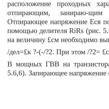
расположение проходных xa
отпирающим, занираю-щим 
Отпирающее напряжение Еся по
помощью делителя RiRs (рис. 5.
на величину £см необходимо вып
/дел=£к ?-(-/?2. При этом /?2= £с
В мощных ГВВ на транзистора
5.6,6). Запирающее напряжение