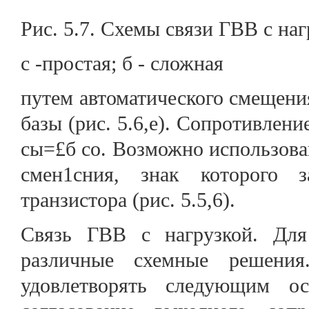
Рис. 5.7. Схемы связи ГВВ с наг
с -простая; б - сложная
путем автоматического смещени
базы (рис. 5.6,е). Сопротивлени
сы=£б со. Возможно использова
смен1сния, знак которого з
транзистора (рис. 5.5,6).
Связь ГВВ с нагрузкой. Для
различные схемные решени
удовлетворять следующим ос