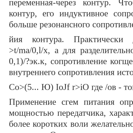
переменная-через контур. Чт
контур, его индуктивное сопр
больше резонансного сопротивл
йия контура. Практически 
>t/ma/0,l/x, а для разделительно
0,1)/?эк.к, сопротивление ког
внутреннего сопротивления ист
Со>(5... Ю) IoJf r>iO где /ов - 
Применение сгем питания опре
мощностью передатчика, харак
более коротких воли желательн