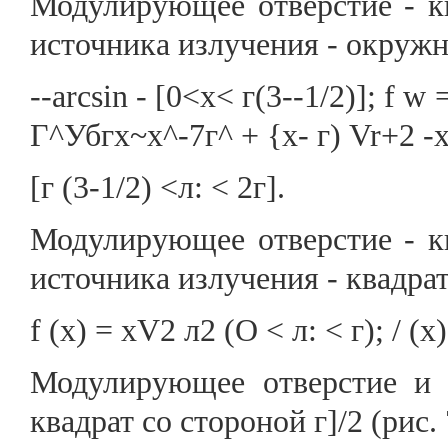
Модулирующее отверстие - кв
источника излучения - окружно
--arcsin - [0<х< г(3--1/2)]; f w
Г^Убгх~х^-7г^ + {х- г) Vr+2 -
[г (3-1/2) <л: < 2г].
Модулирующее отверстие - кв
источника излучения - квадрат 
f (х) = xV2 л2 (О < л: < г); / (х) 
Модулирующее отверстие и 
квадрат со стороной г]/2 (рис. 