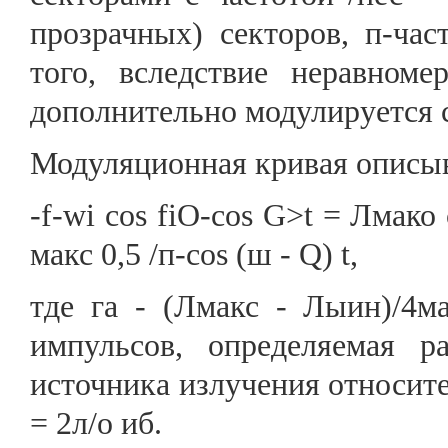
прозрачных) секторов, п-час
того, вследствие неравноме
дополнительно модулируется с
Модуляционная кривая описыва
-f-wi cos fiO-cos G>t = Лмако 
макс 0,5 /п-cos (ш - Q) t,
тде га - (Лмакс - Лыин)/4м
импульсов, определяемая 
источника излучения относите
= 2л/о иб.