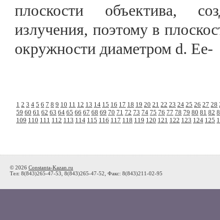
плоскости объектива, со
излучения, поэтому в плоско
окружности диаметром d. Ее-
1
2
3
4
5
6
7
8
9
10
11
12
13
14
15
16
17
18
19
20
21
22
23
24
25
26
27
28
59
60
61
62
63
64
65
66
67
68
69
70
71
72
73
74
75
76
77
78
79
80
81
82
8
109
110
111
112
113
114
115
116
117
118
119
120
121
122
123
124
125
1
© 2026
Constanta-Kazan.ru
Тел: 8(843)265-47-53, 8(843)265-47-52, Факс: 8(843)211-02-95