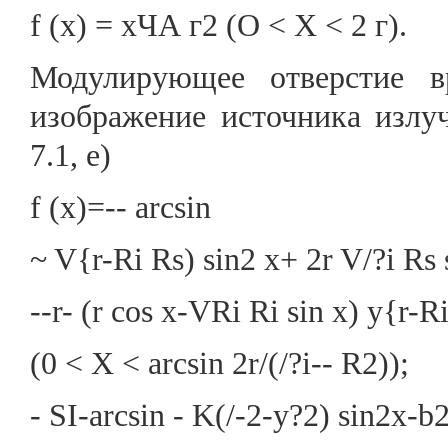
f (х) = хЧА г2 (О < X < 2 г).
Модулирующее отверстие в
изображение источника излуч
7.1, е)
f (х)=-- arcsin
~ V{r-Ri Rs) sin2 x+ 2r V/?i Rs s
--r- (r cos x-VRi Ri sin x) y{r-R
(0 < X < arcsin 2r/(/?i-- R2));
- SI-arcsin - K(/-2-y?2) sin2x-b2