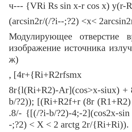
ч--- {VRi Rs sin x-r cos x) y(r-R
(arcsin2r/(/?i--;?2) <x< 2arcsin2r
Модулирующее отверстие в
изображение источника излуче
ж)
, [4r+{Ri+R2rfsmx
8r{l(Ri+R2)-Ar](cos>x-siux) + 
b/?2)); [(Ri+R2f+r (8r (R1+R2) s
.8/- {[(/?i-b/?2)-4;-2](cos2x-sin
-;?2) < X < 2 arctg 2r/{Ri+Ri)).