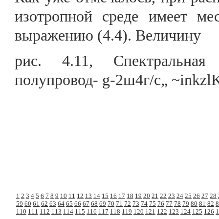
изотропной среде имеет ме
выражению (4.4). Величину
рис. 4.11, Спектральная
полупровод- g-2ш4г/с„ ~inkzlK
1
2
3
4
5
6
7
8
9
10
11
12
13
14
15
16
17
18
19
20
21
22
23
24
25
26
27
28
59
60
61
62
63
64
65
66
67
68
69
70
71
72
73
74
75
76
77
78
79
80
81
82
8
110
111
112
113
114
115
116
117
118
119
120
121
122
123
124
125
126
1