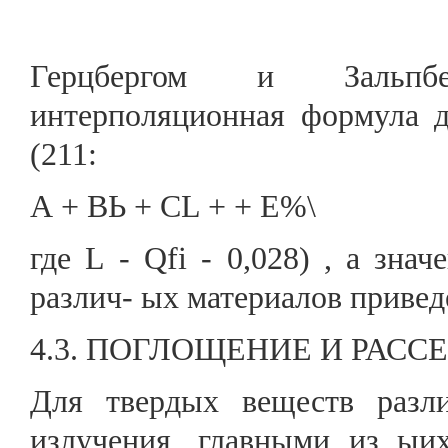
Герцбергом и Зальпбе
интерполяционная формула д
(211:
А + ВЬ + CL + + Е%\
где L - Qfi - 0,028) , а зна
различ- ых материалов приведе
4.3. ПОГЛОЩЕНИЕ И РАС
Для твердых веществ разл
излучения, главными из ыих