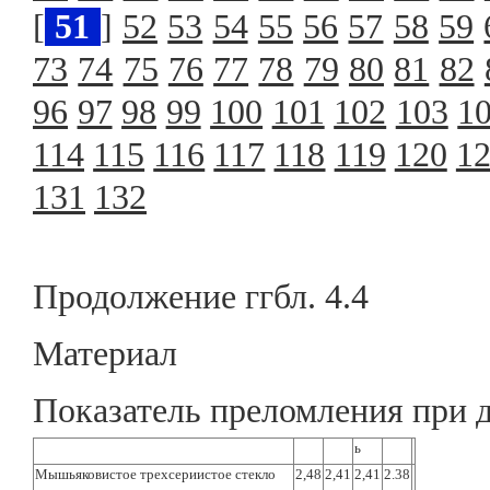
[
51
]
52
53
54
55
56
57
58
59
73
74
75
76
77
78
79
80
81
82
96
97
98
99
100
101
102
103
1
114
115
116
117
118
119
120
1
131
132
Продолжение ггбл. 4.4
Материал
Показатель преломления при 
ь
Мышьяковистое трехсериистое стекло
2,48
2,41
2,41
2.38