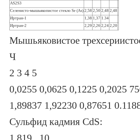
AS2S3
Селенисто-мышьякопистое стекло Se (As)
2,58
2,50
2,48
2,48
Иртран-1
1,38
1,37
1.34
Иртран-2
2,29
2,26
2,24
2,20
Мышьяковистое трехсериистое
Ч
2 3 4 5
0,0255 0,0625 0,1225 0,2025 7
1,89837 1,92230 0,87651 0.118
Сульфид кадмия CdS:
1 819 . 10