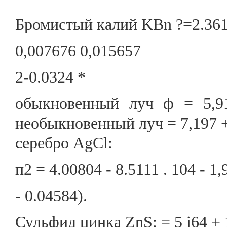
Бромистый калий KBn ?=2.3613
0,007676 0,015657
2-0.0324 *
обыкновенный луч ф = 5,913
необыкновенный луч = 7,197 + 
серебро AgCl:
п2 = 4.00804 - 8.5111 . 104 - 1
- 0.04584).
Сульфид цинка ZnS: = 5 i64 + 1