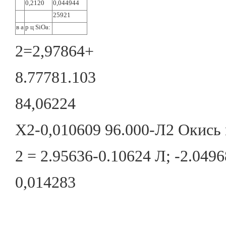
0,2120
0,044944
25921
в а
р ц SiOa:
2=2,97864+
8.77781.103
84,06224
Х2-0,010609 96.000-Л2 Окись
2 = 2.95636-0.10624 Л; -2.04968
0,014283