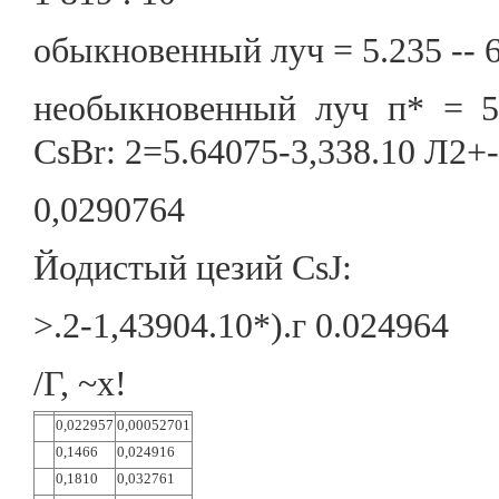
обыкновенный луч = 5.235 -- 
необыкновенный луч п* = 5
CsBr: 2=5.64075-3,338.10 Л2+-
0,0290764
Йодистый цезий CsJ:
>.2-1,43904.10*).г 0.024964
/Г, ~х!
0,022957
0,00052701
0,1466
0,024916
0,1810
0,032761